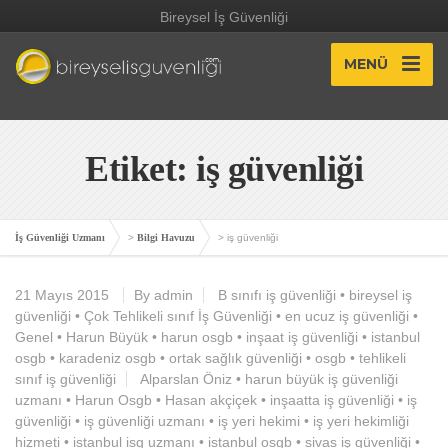
Bireysel İş Güvenliği
MENÜ
Etiket: iş güvenliği
İş Güvenliği Uzmanı
>
Bilgi Havuzu
>
iş güvenliği
21 Mayıs 2015
By admin
B sınıfı iş güvenliği
•
bireysel iş
güvenliği
•
Çok Tehlikeli sınıf İş Güvenliği
•
en ucuz iş güvenliği
•
Genel
•
Harun Büyük
•
harun osgb
•
inşaat iş güvenliği
•
istanbul
osgb
•
karadeniz osgb
•
ortak sağlık güvenliği
•
osgb
•
tehlikeli
sınıf iş güvenliği
Alparslan Öniz
•
harun büyük iş güvenliği
uzmanı
•
Harun Osgb
•
Hasan akçiçek
•
inşaatta iş güvenliği
•
iş
güvenliği
•
iş güvenliği uzmanı
•
iş yeri hekimi
•
iş yeri hekimliği
hizmeti
•
istanbul isg uzmanı
•
istanbul osgb
•
sivas iş güvenliği
•