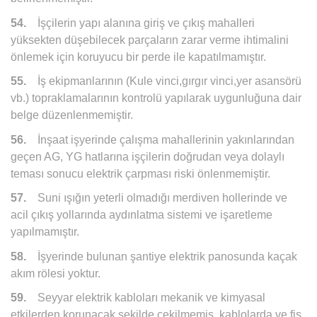
54.
İşçilerin yapı alanına giriş ve çıkış mahalleri
yüksekten düşebilecek parçaların zarar verme ihtimalini
önlemek için koruyucu bir perde ile kapatılmamıştır.
55.
İş ekipmanlarının (Kule vinci,gırgır vinci,yer asansörü
vb.) topraklamalarının kontrolü yapılarak uygunluğuna dair
belge düzenlenmemiştir.
56.
İnşaat işyerinde çalışma mahallerinin yakınlarından
geçen AG, YG hatlarına işçilerin doğrudan veya dolaylı
teması sonucu elektrik çarpması riski önlenmemiştir.
57.
Suni ışığın yeterli olmadığı merdiven hollerinde ve
acil çıkış yollarında aydınlatma sistemi ve işaretleme
yapılmamıştır.
58.
İşyerinde bulunan şantiye elektrik panosunda kaçak
akım rölesi yoktur.
59.
Seyyar elektrik kabloları mekanik ve kimyasal
etkilerden korunacak şekilde çekilmemiş, kablolarda ve fiş