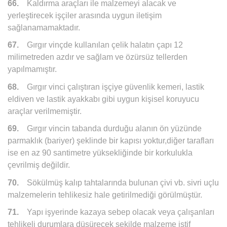
66.
Kaldırma araçları ile malzemeyi alacak ve
yerleştirecek işçiler arasında uygun iletişim
sağlanamamaktadır.
67.
Gırgır vinçde kullanılan çelik halatın çapı 12
milimetreden azdır ve sağlam ve özürsüz tellerden
yapılmamıştır.
68.
Gırgır vinci çalıştıran işçiye güvenlik kemeri, lastik
eldiven ve lastik ayakkabı gibi uygun kişisel koruyucu
araçlar verilmemiştir.
69.
Gırgır vincin tabanda durduğu alanın ön yüzünde
parmaklık (bariyer) şeklinde bir kapısı yoktur,diğer tarafları
ise en az 90 santimetre yüksekliğinde bir korkulukla
çevrilmiş değildir.
70.
Sökülmüş kalıp tahtalarında bulunan çivi vb. sivri uçlu
malzemelerin tehlikesiz hale getirilmediği görülmüştür.
71.
Yapı işyerinde kazaya sebep olacak veya çalışanları
tehlikeli durumlara düşürecek şekilde malzeme istif