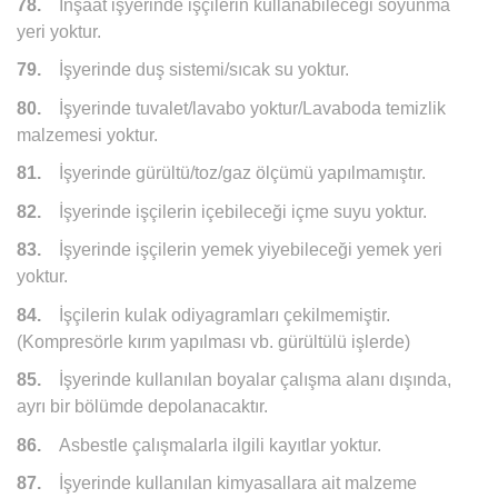
78.
İnşaat işyerinde işçilerin kullanabileceği soyunma
yeri yoktur.
79.
İşyerinde duş sistemi/sıcak su yoktur.
80.
İşyerinde tuvalet/lavabo yoktur/Lavaboda temizlik
malzemesi yoktur.
81.
İşyerinde gürültü/toz/gaz ölçümü yapılmamıştır.
82.
İşyerinde işçilerin içebileceği içme suyu yoktur.
83.
İşyerinde işçilerin yemek yiyebileceği yemek yeri
yoktur.
84.
İşçilerin kulak odiyagramları çekilmemiştir.
(Kompresörle kırım yapılması vb. gürültülü işlerde)
85.
İşyerinde kullanılan boyalar çalışma alanı dışında,
ayrı bir bölümde depolanacaktır.
86.
Asbestle çalışmalarla ilgili kayıtlar yoktur.
87.
İşyerinde kullanılan kimyasallara ait malzeme