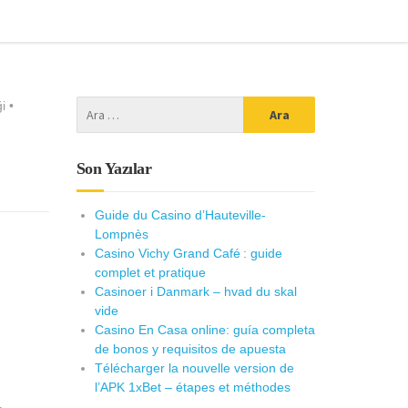
ği
•
Son Yazılar
Guide du Casino d’Hauteville-
Lompnès
Casino Vichy Grand Café : guide
complet et pratique
Casinoer i Danmark – hvad du skal
vide
Casino En Casa online: guía completa
de bonos y requisitos de apuesta
Télécharger la nouvelle version de
l’APK 1xBet – étapes et méthodes