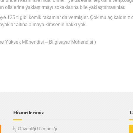
nunundan kesinlikle muaf olmalı” ya da esnaf tepkisini verip,osgb’
n ofislerine yaklaştırmayı sokaklarına bile yaklaştırmasınlar.
ye 125 tl gibi komik rakamlar da vermişler. Çok mu aç kaldınız
 ayaklar altına almaya kimsenin hakkı yok.
vre Yüksek Mühendisi – Bilgisayar Mühendisi )
Hizmetlerimiz
T
İş Güvenliği Uzmanlığı