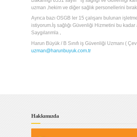
Bakanlığı 6331 sayılı ” İş sağlığı ve Güvenliği ka
uzman ,hekim ve diğer sağlık personellerini bırakı
Ayrıca bazı OSGB ler 15 çalışanı bulunan işletme
istiyorum.İş sağlığı Güvenliği Hizmetini bu kadar
Saygılarımla ,
Harun Büyük / B Sınıfı iş Güvenliği Uzmanı ( Çe
uzman@harunbuyuk.com.tr
Hakkımızda