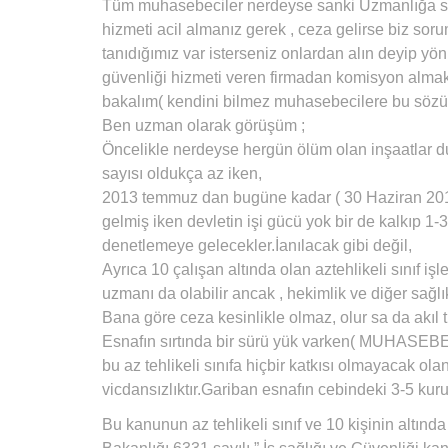
Tüm muhasebeciler nerdeyse sanki Uzmanlığa soyu
hizmeti acil almanız gerek , ceza gelirse biz soru
tanıdığımız var isterseniz onlardan alın deyip yö
güvenliği hizmeti veren firmadan komisyon almak 
bakalım( kendini bilmez muhasebecilere bu sözü
Ben uzman olarak görüşüm ;
Öncelikle nerdeyse hergün ölüm olan inşaatlar du
sayısı oldukça az iken,
2013 temmuz dan bugüne kadar ( 30 Haziran 2016 
gelmiş iken devletin işi gücü yok bir de kalkıp 1-3
denetlemeye gelecekler.İanılacak gibi değil,
Ayrıca 10 çalışan altında olan aztehlikeli sınıf iş
uzmanı da olabilir ancak , hekimlik ve diğer sağlı
Bana göre ceza kesinlikle olmaz, olur sa da akıl t
Esnafın sırtında bir sürü yük varken( MUHASEBECİ g
bu az tehlikeli sınıfa hiçbir katkısı olmayacak o
vicdansızlıktır.Gariban esnafın cebindeki 3-5 kur
Bu kanunun az tehlikeli sınıf ve 10 kişinin altın