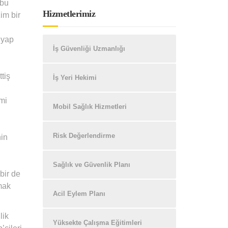
 bu
Hizmetlerimiz
im bir
 yap
İş Güvenliği Uzmanlığı
tiş
İş Yeri Hekimi
mi
Mobil Sağlık Hizmetleri
Risk Değerlendirme
nin
Sağlık ve Güvenlik Planı
bir de
ymak
Acil Eylem Planı
lik
Yüksekte Çalışma Eğitimleri