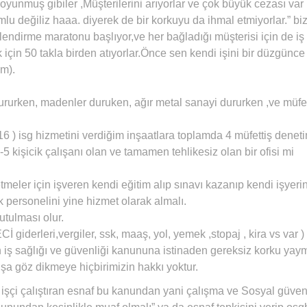
nmuş gibiler ,Müşterilerini arıyorlar ve çok büyük cezası var
mlu değiliz haaa. diyerek de bir korkuyu da ihmal etmiyorlar.” biz
nlendirme maratonu başlıyor,ve her bağladığı müşterisi için de iş
için 50 takla birden atıyorlar.Önce sen kendi işini bir düzgünce
m).
rurken, madenler duruken, ağır metal sanayi dururken ,ve müfet
) isg hizmetini verdiğim inşaatlara toplamda 4 müfettiş deneti
-5 kişicik çalışanı olan ve tamamen tehlikesiz olan bir ofisi mi
letmeler için işveren kendi eğitim alıp sınavı kazanıp kendi işyeri
k personelini yine hizmet olarak almalı.
utulması olur.
iderleri,vergiler, ssk, maaş, yol, yemek ,stopaj , kira vs var ) 
lan iş sağlığı ve güvenliği kanununa istinaden gereksiz korku ya
uşa göz dikmeye hiçbirimizin hakkı yoktur.
da işçi çalıştıran esnaf bu kanundan yani çalışma ve Sosyal güven