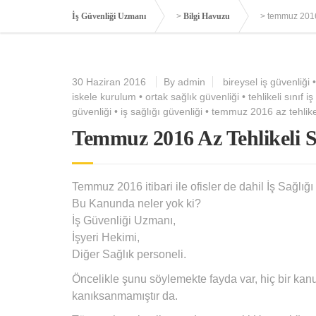
İş Güvenliği Uzmanı
>
Bilgi Havuzu
>
temmuz 2016 a
30 Haziran 2016
By admin
bireysel iş güvenliği
iskele kurulum
•
ortak sağlık güvenliği
•
tehlikeli sınıf i
güvenliği
•
iş sağlığı güvenliği
•
temmuz 2016 az tehlikeli
Temmuz 2016 Az Tehlikeli Sı
Temmuz 2016 itibari ile ofisler de dahil İş Sağlı
Bu Kanunda neler yok ki?
İş Güvenliği Uzmanı,
İşyeri Hekimi,
Diğer Sağlık personeli.
Öncelikle şunu söylemekte fayda var, hiç bir kanu
kanıksanmamıştır da.