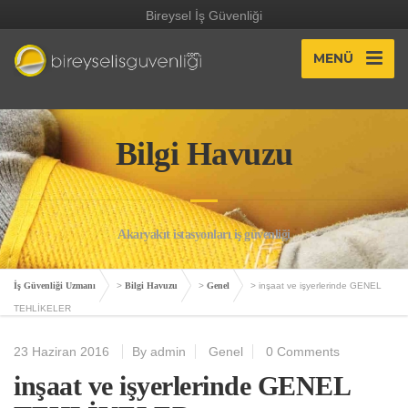
Bireysel İş Güvenliği
MENÜ
Bilgi Havuzu
Akaryakıt istasyonları iş güvenliği
İş Güvenliği Uzmanı
>
Bilgi Havuzu
>
Genel
>
inşaat ve işyerlerinde GENEL
TEHLİKELER
23 Haziran 2016
By admin
Genel
0 Comments
inşaat ve işyerlerinde GENEL