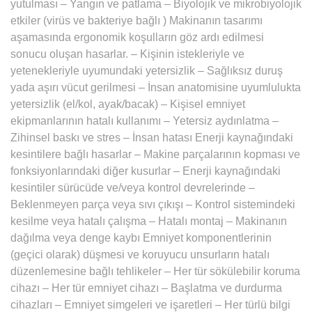
yutulması – Yangın ve patlama – Biyolojik ve mikrobiyolojik
etkiler (virüs ve bakteriye bağlı ) Makinanın tasarımı
aşamasında ergonomik koşulların göz ardı edilmesi
sonucu oluşan hasarlar. – Kişinin istekleriyle ve
yetenekleriyle uyumundaki yetersizlik – Sağlıksız duruş
yada aşırı vücut gerilmesi – İnsan anatomisine uyumlulukta
yetersizlik (el/kol, ayak/bacak) – Kişisel emniyet
ekipmanlarının hatalı kullanımı – Yetersiz aydınlatma –
Zihinsel baskı ve stres – İnsan hatası Enerji kaynağındaki
kesintilere bağlı hasarlar – Makine parçalarının kopması ve
fonksiyonlarındaki diğer kusurlar – Enerji kaynağındaki
kesintiler sürücüde ve/veya kontrol devrelerinde –
Beklenmeyen parça veya sıvı çıkışı – Kontrol sistemindeki
kesilme veya hatalı çalışma – Hatalı montaj – Makinanın
dağılma veya denge kaybı Emniyet komponentlerinin
(geçici olarak) düşmesi ve koruyucu unsurların hatalı
düzenlemesine bağlı tehlikeler – Her tür sökülebilir koruma
cihazı – Her tür emniyet cihazı – Başlatma ve durdurma
cihazları – Emniyet simgeleri ve işaretleri – Her türlü bilgi