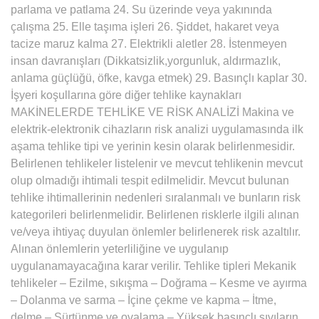
parlama ve patlama 24. Su üzerinde veya yakınında
çalışma 25. Elle taşıma işleri 26. Şiddet, hakaret veya
tacize maruz kalma 27. Elektrikli aletler 28. İstenmeyen
insan davranışları (Dikkatsizlik,yorgunluk, aldırmazlık,
anlama güçlüğü, öfke, kavga etmek) 29. Basınçlı kaplar 30.
İşyeri koşullarına göre diğer tehlike kaynakları
MAKİNELERDE TEHLİKE VE RİSK ANALİZİ Makina ve
elektrik-elektronik cihazların risk analizi uygulamasında ilk
aşama tehlike tipi ve yerinin kesin olarak belirlenmesidir.
Belirlenen tehlikeler listelenir ve mevcut tehlikenin mevcut
olup olmadığı ihtimali tespit edilmelidir. Mevcut bulunan
tehlike ihtimallerinin nedenleri sıralanmalı ve bunların risk
kategorileri belirlenmelidir. Belirlenen risklerle ilgili alınan
ve/veya ihtiyaç duyulan önlemler belirlenerek risk azaltılır.
Alınan önlemlerin yeterliliğine ve uygulanıp
uygulanamayacağına karar verilir. Tehlike tipleri Mekanik
tehlikeler – Ezilme, sıkışma – Doğrama – Kesme ve ayırma
– Dolanma ve sarma – İçine çekme ve kapma – İtme,
delme – Sürtünme ve ovalama – Yüksek basınçlı sıvıların