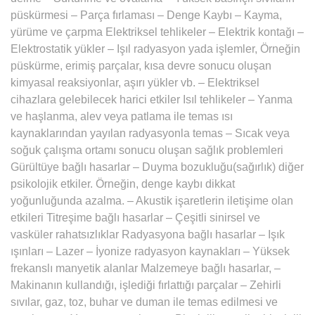
püskürmesi – Parça fırlaması – Denge Kaybı – Kayma,
yürüme ve çarpma Elektriksel tehlikeler – Elektrik kontağı –
Elektrostatik yükler – Işıl radyasyon yada işlemler, Örneğin
püskürme, erimiş parçalar, kısa devre sonucu oluşan
kimyasal reaksiyonlar, aşırı yükler vb. – Elektriksel
cihazlara gelebilecek harici etkiler Isıl tehlikeler – Yanma
ve haşlanma, alev veya patlama ile temas ısı
kaynaklarından yayılan radyasyonla temas – Sıcak veya
soğuk çalışma ortamı sonucu oluşan sağlık problemleri
Gürültüye bağlı hasarlar – Duyma bozukluğu(sağırlık) diğer
psikolojik etkiler. Örneğin, denge kaybı dikkat
yoğunluğunda azalma. – Akustik işaretlerin iletişime olan
etkileri Titreşime bağlı hasarlar – Çeşitli sinirsel ve
vasküler rahatsızlıklar Radyasyona bağlı hasarlar – Işık
ışınları – Lazer – İyonize radyasyon kaynakları – Yüksek
frekanslı manyetik alanlar Malzemeye bağlı hasarlar, –
Makinanın kullandığı, işlediği fırlattığı parçalar – Zehirli
sıvılar, gaz, toz, buhar ve duman ile temas edilmesi ve